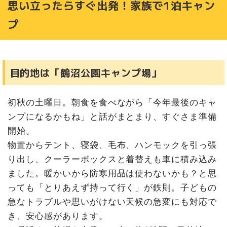
思い立ったらすぐ出発！家族で1泊キャン
食べてばっかり!?今年最後のキャンプ
プ
目的地は「鶴沼公園キャンプ場」
初秋の土曜日。朝食を食べながら「今年最後のキャ
ンプになるかもね」と話がまとまり、すぐさま準備
開始。
物置からテント、寝袋、毛布、ハンモックを引っ張
り出し、クーラーボックスと着替えも車に積み込み
ました。暖かいから防寒用品は使わないかも？と思
っても「とりあえず持って行く」が鉄則。子どもの
急なトラブルや思いがけない天候の急変にも対応で
き、安心感があります。