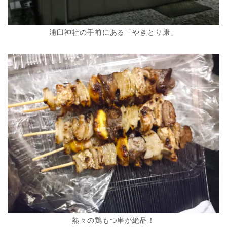
浦臼神社の手前にある「やきとり康」
熱々の鶏もつ串が絶品！