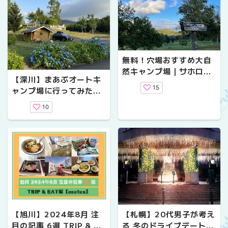
無料！穴場おすすめ大自
然キャンプ場｜サホロ湖
【深川】まあぶオートキ
キャンプ場
15
ャンプ場に行ってみた！
おすすめのドライブスポ
10
ットもご紹介♪
【旭川】2024年8月 注
【札幌】20代男子が考え
目の記事 6選 TRIP & EA
る 冬のドライブデートプ