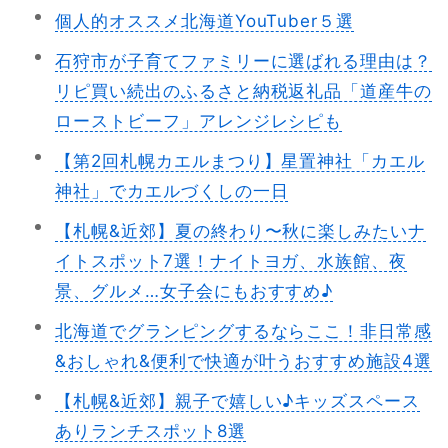
個人的オススメ北海道YouTuber５選
石狩市が子育てファミリーに選ばれる理由は？
リピ買い続出のふるさと納税返礼品「道産牛の
ローストビーフ」アレンジレシピも
【第2回札幌カエルまつり】星置神社「カエル
神社」でカエルづくしの一日
【札幌&近郊】夏の終わり〜秋に楽しみたいナ
イトスポット7選！ナイトヨガ、水族館、夜
景、グルメ…女子会にもおすすめ♪
北海道でグランピングするならここ！非日常感
&おしゃれ&便利で快適が叶うおすすめ施設4選
【札幌&近郊】親子で嬉しい♪キッズスペース
ありランチスポット8選