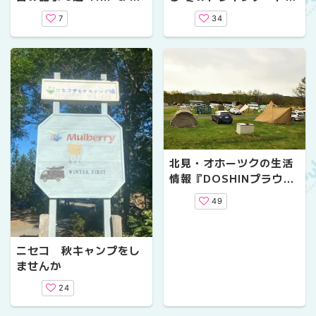
T編【asatan】
ラン
7
34
北見・オホーツクの生活
情報『DOSHINプラウ』
デジタル vol.04
49
ニセコ 秋キャンプをし
ませんか
24