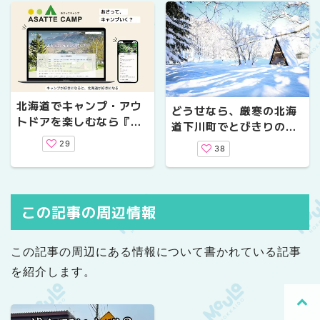
北海道でキャンプ・アウ
どうせなら、厳寒の北海
トドアを楽しむなら『あ
道下川町でとびきりの冬
さってキャンプ』をチェ
体験を！
29
38
ック！
この記事の周辺情報
この記事の周辺にある情報について書かれている記事
を紹介します。