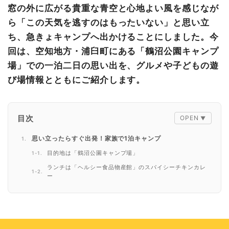
窓の外に広がる貴重な青空と心地よい風を感じなが
ら「この天気を逃すのはもったいない」と思い立
ち、急きょキャンプへ出かけることにしました。今
回は、空知地方・浦臼町にある「鶴沼公園キャンプ
場」での一泊二日の思い出を、グルメや子どもの遊
び場情報とともにご紹介します。
目次
思い立ったらすぐ出発！家族で1泊キャンプ
目的地は「鶴沼公園キャンプ場」
ランチは「ヘルシー食品物産館」のスパイシーチキンカレ
ー
子どもが夢中！公園遊具とスワンボート体験
夕食は地元の名店「やきとり康」でテイクアウト
翌日のランチは「しいたけ飯店本店」で中華料理