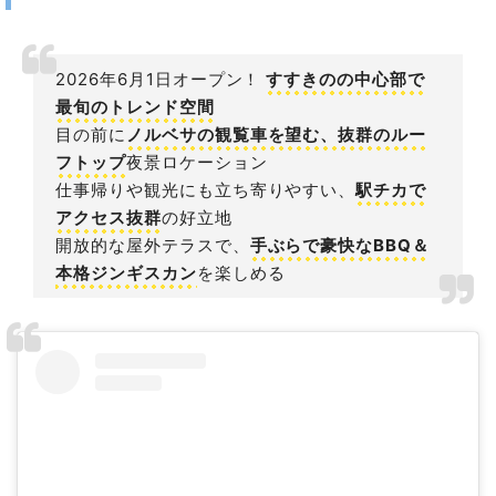
2026年6月1日オープン！
すすきのの中心部で
最旬のトレンド空間
目の前に
ノルベサの観覧車を望む、抜群のルー
フトップ
夜景ロケーション
仕事帰りや観光にも立ち寄りやすい、
駅チカで
アクセス抜群
の好立地
開放的な屋外テラスで、
手ぶらで豪快なBBQ＆
本格ジンギスカン
を楽しめる