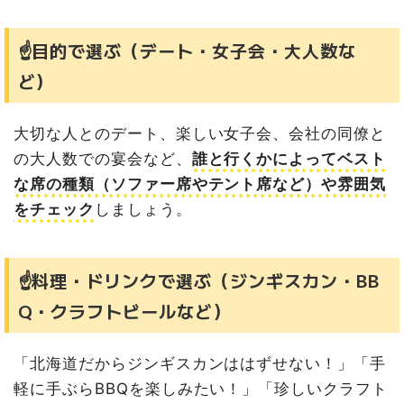
札幌パークホテル『夏のビアガーデン』｜2026年6月20
日（土）～8月31日（月）
☝️目的で選ぶ（デート・女子会・大人数な
【ラスト開催】2027年2月の閉館を前に、歴史あるホテ
ど）
ルの“最後の夏の風物詩”
ニュー桂和ビル すすきのビアガーデン｜2026年7月上旬
（予定）〜9月30日（水）
大切な人とのデート、楽しい女子会、会社の同僚と
さすがススキノ！朝までとことん呑み明かせる唯一無二の
の大人数での宴会など、
誰と行くかによってベスト
屋上“THE ビアガーデン”
な席の種類（ソファー席やテント席など）や雰囲気
さっぽろ大通ビアガーデン（さっぽろ夏まつり）｜2026
年7月23日（木）〜8月18日（火）
をチェック
しましょう。
国内最大級のスケール！札幌の夏を象徴する世界的な大人
気お祭りイベント
まとめ｜2026年札幌の夏はお気に入りのビアガーデンで
☝️料理・ドリンクで選ぶ（ジンギスカン・BB
乾杯しよう！
Q・クラフトビールなど）
「北海道だからジンギスカンははずせない！」「手
軽に手ぶらBBQを楽しみたい！」「珍しいクラフト