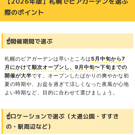
【2026年版】札幌でビアガーデンを選ぶ
ビールなど）
際のポイント
BEAR GARDEN（ベアガーデン）｜2026年5月18日
（月）〜9月30日（水）
ススキノのど真ん中に最速オープンするおしゃれなアーバ
ンオアシス
さっぽろテレビ塔ビアガーデン｜2026年5月29日
☝️開催期間で選ぶ
（金）〜9月13日（日）
今年も108日間のロングラン開催！大通公園のシンボルの
下でビールとジンギスカンを
札幌のビアガーデンは早いところは
5月中旬から7
THE ROO SUSUKINO BEER GARDEN（ザ・ルー）｜20
月にかけて順次オープンし、9月中旬〜下旬までの
26年6月1日（月）〜9月中旬（予定）
開催が大半
です。オープンしたばかりの爽やかな初
恵愛ビル屋上に誕生！観覧車を目の前に望む圧倒的ロケー
夏の時期や、お盆を過ぎて涼しくなった夜風が心地
ションのテラス
よい時期など、目的に合わせて選びましょう。
ノルベサ THE TERRACE BEER GARDEN Hawaiian grill
aloha amigo（アロハ・アミーゴ）｜ 2026年6月5日
（金）〜8月30日（日）
すすきのの夜景とハワイアン料理をリゾート気分で楽しむ
☝️ロケーションで選ぶ（大通公園・すすき
ルーフトップ
の・駅周辺など）
NU AiR THE ROOF TOP of SAPPORO TOKYU dep. 2
026（ニューエア・ザ・ルーフトップ）｜2026年6月12