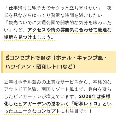
日（金）～9月12日（土）
「仕事帰りに駅チカでサクッと立ち寄りたい」「夜
8/30（日）には音楽フェスも！札幌駅前で楽しむ極上の
アーバンキャンプ体験
景を見ながらゆっくり贅沢な時間を過ごしたい」
ノルベサ BEER GARDEN & BBQ THE CAMP（ザ・キャ
「観光ついでに大通公園で開放的な気分を味わいた
ンプ）｜2026年6月12日（金）～9月12日（土）
い」など、
アクセスや街の雰囲気に合わせて最適な
ビル屋上の「FOREST & SEASIDE」でギアを使った本格
場所を見つけましょう。
アウトドアBBQ
ANAクラウンプラザホテル札幌『Beer Terrace MEM 20
26』｜2026年6月12日（金）～9月6日（日）
☝️コンセプトで選ぶ（ホテル・キャンプ風・
テーマは「ふたつおいしい夏の洋食」！ペアリングを楽し
む贅沢な大人テラス
ハワイアン・昭和レトロなど）
札幌エクセルホテル東急『ビアガーデン2026』｜2026年
6月13日（土）～9月13日（日）
近年はホテル並みの上質なサービスから、本格的な
厳選8種のビールがラインナップ！中島公園近くの隠れ家
テラスで高コスパに乾杯
アウトドア体験、南国リゾート風まで、趣向を凝ら
ジャスマックプラザホテル ビアガーデン『昭和麦酒横丁』
したビアガーデンが増えています。
2
026年は多様
～三丁目の夕涼み～｜2026年6月19日（金）〜8月16日
化したビアガーデンの逆をいく「昭和レトロ」とい
（日）
ったユニークなコンセプト
にも注目です！
今年の夏は昭和レトロを満喫！ホテルメイドの洋食＆町中
華が2時間「食べ飲み放題」