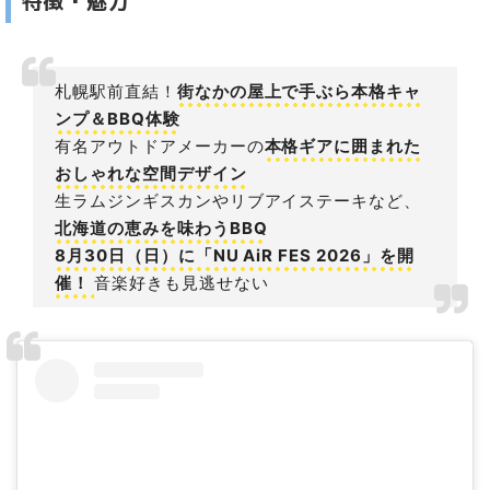
札幌駅前直結！
街なかの屋上で手ぶら本格キャ
ンプ＆BBQ体験
有名アウトドアメーカーの
本格ギアに囲まれた
おしゃれな空間デザイン
生ラムジンギスカンやリブアイステーキなど、
北海道の恵みを味わうBBQ
8月30日（日）に「NU AiR FES 2026」を開
催！
音楽好きも見逃せない