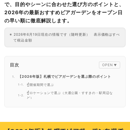
で、目的やシーンに合わせた選び方のポイントと、
2026年の最新おすすめビアガーデンをオープン日
の早い順に徹底解説します。
2026年6月19日現在の情報です（随時更新） 表示価格はすべ
て税込金額
目次
【2026年版】札幌でビアガーデンを選ぶ際のポイント
☝️開催期間で選ぶ
☝️ロケーションで選ぶ（大通公園・すすきの・駅周辺な
ど）
☝️コンセプトで選ぶ（ホテル・キャンプ風・ハワイアン・
昭和レトロなど）
☝️目的で選ぶ（デート・女子会・大人数など）
☝️料理・ドリンクで選ぶ（ジンギスカン・BBQ・クラフト