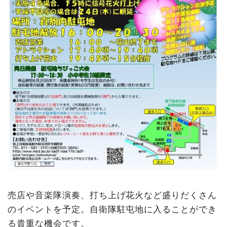
地区センター周辺
9月15日(月・祝)定山渓病院「祭」2025
9月20日(土)・21日(日)たきの秋空文化祭2025～札幌南
マルシェ～＠滝野すずらん丘陵公園
9月21日(日) 第33回簾舞通行屋まつり＠簾舞通行屋緑地
詳しくは…
売店や音楽隊演奏、打ち上げ花火など盛りだくさん
のイベントを予定。自衛隊駐屯地に入ることができ
る貴重な機会です。