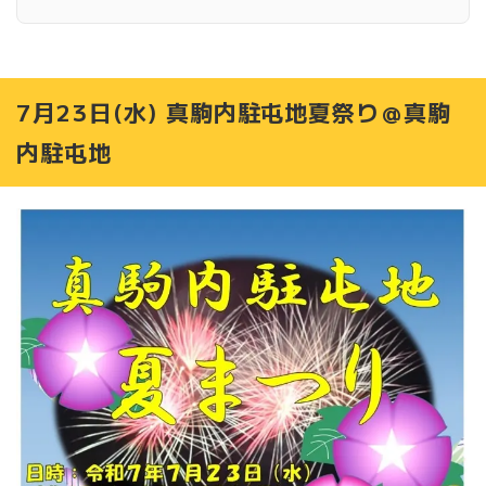
7月26日(土) 澄川第七町内会夏まつり＠あじさい公園
7月26日(土) WakuWakuお祭り広場＠澄川駅前広場
8月2日(土) 第32回藤野ふるさとまつり＠十五島公園
8月2日(土) 藻岩下夏まつり＠南こども公園
7月23日(水) 真駒内駐屯地夏祭り＠真駒
8月2日(土) 緑ヶ丘町内会第32回夏まつり＠緑ヶ丘にし公
内駐屯地
園
8月2日(土) 新陽町内会夏祭り＠正ちゃん公園
8月2日(土) 澄川第九町内会納涼祭＠せせらぎ公園
8月3日(日) 第56回もいわ夏まつり＠藻南公園
8月3日(日) 澄川第四町内会夏祭り・盆踊り＠澄川ふれあ
い公園
8月6日(水)・7日(木)子ども盆踊り大会＠精進川公園
8月9日(土) 澄川第5町内会夏まつり＠澄川すずらん公園
8月9日(土) 南沢地区納涼盆踊り＠南沢えいと公園
【昨年実施】8月31日(土) いしやまキャンドルナイト202
4＠石山緑地
9月13日(土) 秋まつり 澄川パフォーマンス通り＠すみかわ