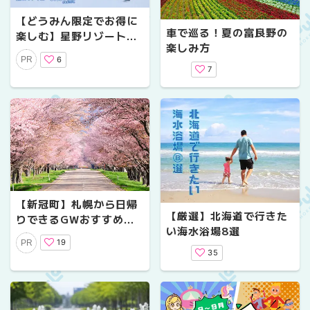
【どうみん限定でお得に
車で巡る！夏の富良野の
楽しむ】星野リゾート
楽しみ方
トマム＆OMO7旭川の充
6
PR
実ファミリースノー旅
7
【新冠町】札幌から日帰
【厳選】北海道で行きた
りできるGWおすすめコ
い海水浴場8選
ース！桜の名所と巨大ア
19
PR
ートを満喫（限定クーポ
35
ン付）