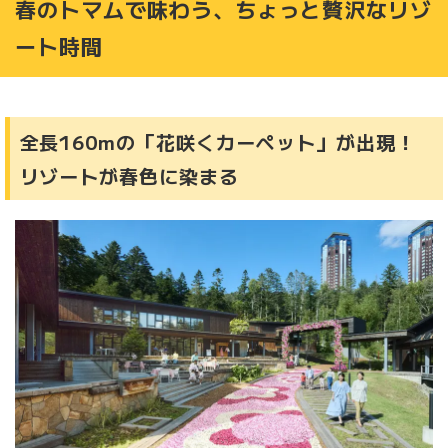
春のトマムで味わう、ちょっと贅沢なリゾ
絶景も、街歩きも、温泉も。北海道の全てを、星野リゾー
トで。
ート時間
絶対知っておきたい「どうみん限定WEBSITE」のお得す
ぎる話
全長160mの「花咲くカーペット」が出現！
リゾートが春色に染まる