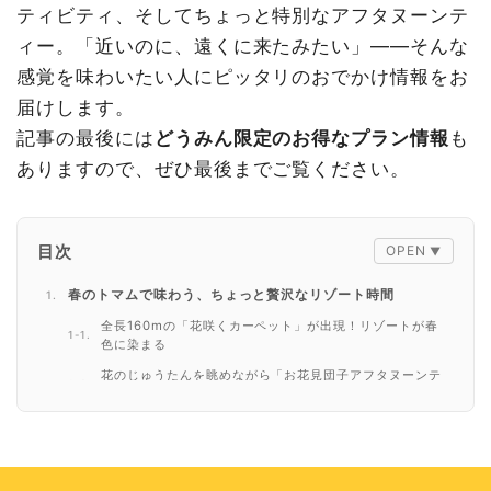
ティビティ、そしてちょっと特別なアフタヌーンテ
ィー。「近いのに、遠くに来たみたい」——そんな
感覚を味わいたい人にピッタリのおでかけ情報をお
届けします。
記事の最後には
どうみん限定のお得なプラン情報
も
ありますので、ぜひ最後までご覧ください。
目次
春のトマムで味わう、ちょっと贅沢なリゾート時間
全長160mの「花咲くカーペット」が出現！リゾートが春
色に染まる
花のじゅうたんを眺めながら「お花見団子アフタヌーンテ
ィー」
2026年5月13日スタート！「雲海テラス」が今年も開幕
100haの大自然を満喫！「ファームエリア」で羊と過ごす
のんびり時間