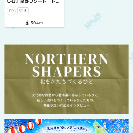
しむ】星野リゾート トマ
ム＆OMO7旭川の充実ファ
6
PR
ミリースノー旅
504m