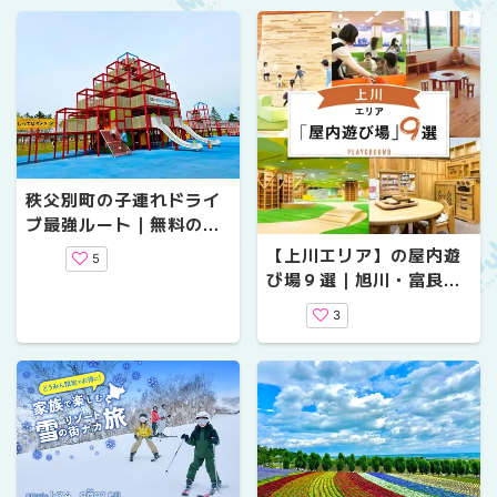
秩父別町の子連れドライ
ブ最強ルート｜無料の屋
内遊戯場「ちっくる」・
【上川エリア】の屋内遊
5
屋外アスレチック・ブロ
び場９選｜旭川・富良野
ッコリーソフトを満喫！
周辺の雨の日＆冬のおで
3
かけにおすすめ