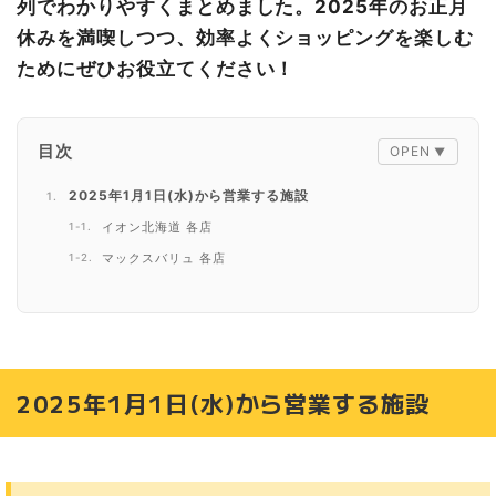
列でわかりやすくまとめました
。2025年のお正月
休みを満喫しつつ、効率よくショッピングを楽しむ
ためにぜひお役立てください！
目次
2025年1月1日(水)から営業する施設
イオン北海道 各店
マックスバリュ 各店
ザ・ビッグ 各店
東光ストア 各店
ロピア 屯田店
アリオ札幌
2025年1月1日(水)から営業する施設
イオンモール札幌苗穂
イオンモール札幌発寒
ラソラ札幌