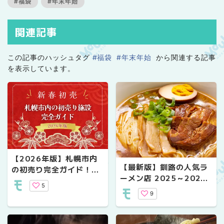
#福袋
#年末年始
関連記事
この記事のハッシュタグ
#福袋
#年末年始
から関連する記事
を表示しています。
【2026年版】札幌市内
【最新版】釧路の人気ラ
の初売り完全ガイド！主
ーメン店 2025～2026
要な施設の営業日と営業
5
年 年末年始の営業情報
時間まとめ
9