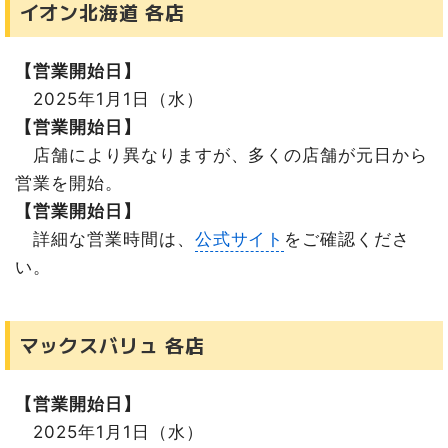
イオン北海道 各店
三井アウトレットパーク札幌北広島
2025年1月2日(木)から営業する施設
アークス 各店
【営業開始日】
ラルズマート 各店
2025年1月1日（水）
東急百貨店 さっぽろ店
【営業開始日】
札幌丸井今井
店舗により異なりますが、多くの店舗が元日から
札幌三越
営業を開始。
札幌パルコ
【営業開始日】
ＪＲタワー
詳細な営業時間は、
公式サイト
をご確認くださ
ル・トロワ
い。
サッポロファクトリー
COCONO SUSUKINO
マックスバリュ 各店
moyuk SAPPORO
Bivi 新さっぽろ
【営業開始日】
2025年1月3日(金)から営業する施設
2025年1月1日（水）
コープさっぽろ 各店